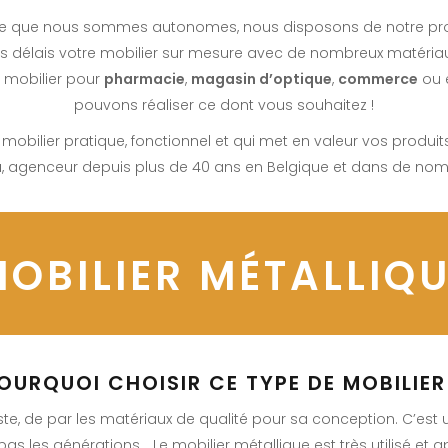
ce que nous sommes autonomes, nous disposons de notre pr
s délais votre mobilier sur mesure avec de nombreux matériaux 
u mobilier pour
pharmacie
,
magasin d’optique
,
commerce
ou 
pouvons réaliser ce dont vous souhaitez !
mobilier pratique, fonctionnel et qui met en valeur vos produits 
 agenceur depuis plus de 40 ans en Belgique et dans de nom
OBILIER MÉTALLIQ
OURQUOI CHOISIR CE TYPE DE MOBILIER
e, de par les matériaux de qualité pour sa conception. C’est u
s les générations… Le mobilier métallique est très utilisé et ap