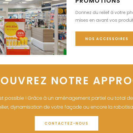
PROMOTIONS
Donnez du relief à votre p
mises en avant vos produi
NOS ACCESSOIRES
OUVREZ NOTRE APPR
'est possible ! Grâce à un aménagement partiel ou total
lier, dynamisation de votre façade ou encore la robotisa
CONTACTEZ-NOUS