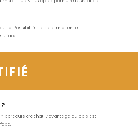
r métallique, vous optez pour une résistance
rouge. Possibilité de créer une teinte
 surface
IFIÉ
 ?
son parcours d’achat. L’avantage du bois est
rface.