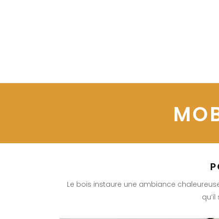
MOB
P
Le bois instaure une ambiance chaleureuse o
qu’il