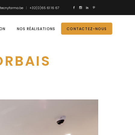
tecnyfarma.be
+32(0)65 61 16 67
ION
NOS RÉALISATIONS
CONTACTEZ-NOUS
ORBAIS