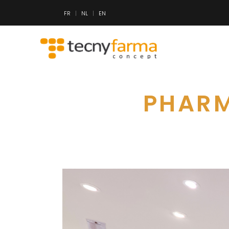
FR
NL
EN
PHARM