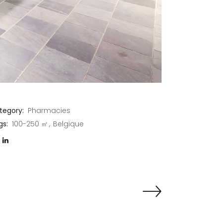
tegory:
Pharmacies
gs:
100-250 ㎡
Belgique