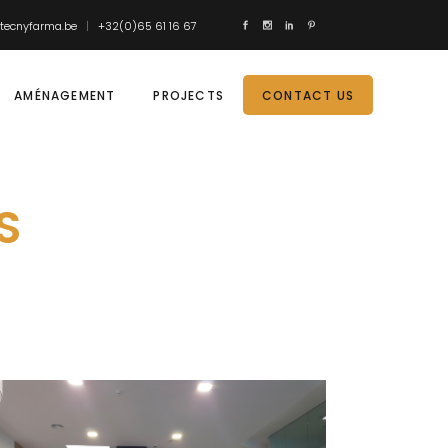
tecnyfarma.be
+32(0)65 61 16 67
AMÉNAGEMENT
PROJECTS
CONTACT US
S