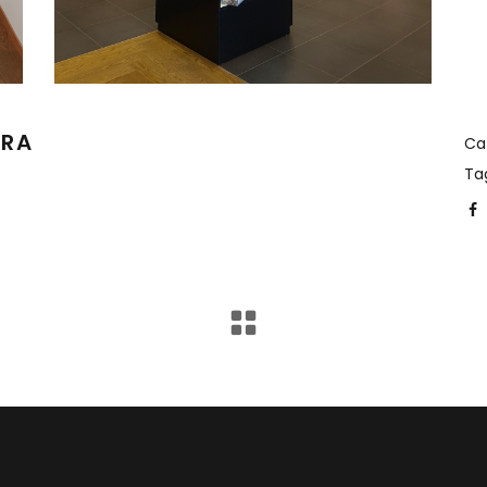
IRA
Ca
Ta