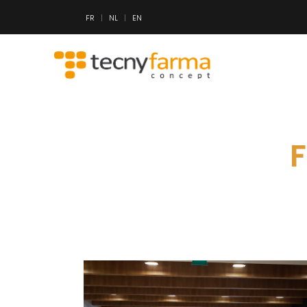
FR
NL
EN