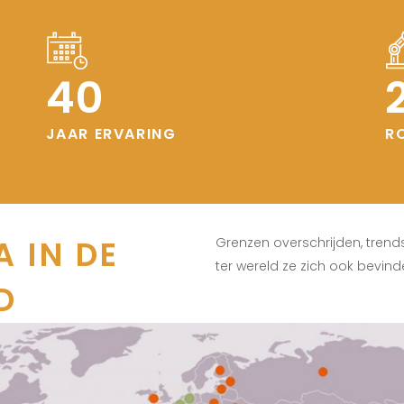
40
JAAR ERVARING
R
 IN DE
Grenzen overschrijden, trend
ter wereld ze zich ook bevind
D