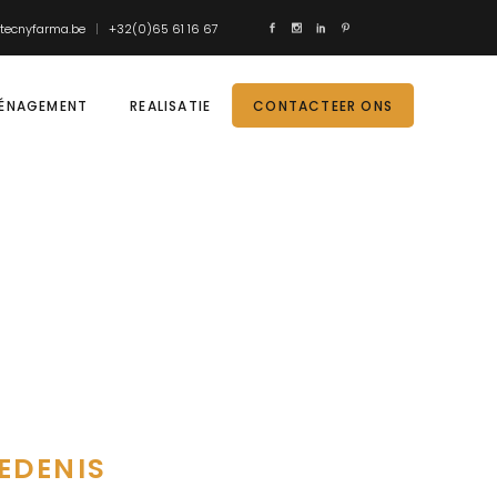
tecnyfarma.be
+32(0)65 61 16 67
ÉNAGEMENT
REALISATIE
CONTACTEER ONS
EDENIS