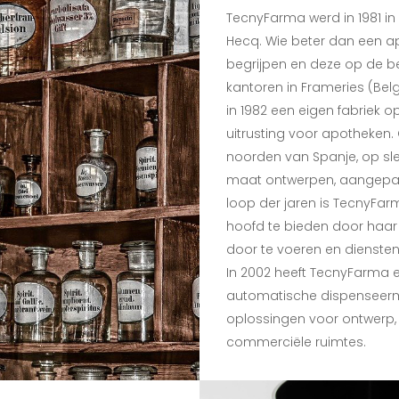
TecnyFarma werd in 1981 in
Hecq. Wie beter dan een a
begrijpen en deze op de bes
kantoren in Frameries (Bel
in 1982 een eigen fabriek o
uitrusting voor apotheken. 
noorden van Spanje, op sle
maat ontwerpen, aangepas
loop der jaren is TecnyFa
hoofd te bieden door haar 
door te voeren en diensten
In 2002 heeft TecnyFarma 
automatische dispenseerm
oplossingen voor ontwerp,
commerciële ruimtes.